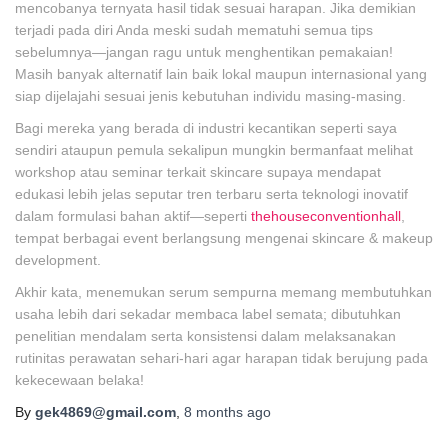
mencobanya ternyata hasil tidak sesuai harapan. Jika demikian
terjadi pada diri Anda meski sudah mematuhi semua tips
sebelumnya—jangan ragu untuk menghentikan pemakaian!
Masih banyak alternatif lain baik lokal maupun internasional yang
siap dijelajahi sesuai jenis kebutuhan individu masing-masing.
Bagi mereka yang berada di industri kecantikan seperti saya
sendiri ataupun pemula sekalipun mungkin bermanfaat melihat
workshop atau seminar terkait skincare supaya mendapat
edukasi lebih jelas seputar tren terbaru serta teknologi inovatif
dalam formulasi bahan aktif—seperti
thehouseconventionhall
,
tempat berbagai event berlangsung mengenai skincare & makeup
development.
Akhir kata, menemukan serum sempurna memang membutuhkan
usaha lebih dari sekadar membaca label semata; dibutuhkan
penelitian mendalam serta konsistensi dalam melaksanakan
rutinitas perawatan sehari-hari agar harapan tidak berujung pada
kekecewaan belaka!
By
gek4869@gmail.com
,
8 months
ago