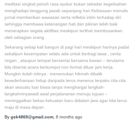
meditasi singkat penuh rasa syukur bukan sekadar kegelisahan
menghadapi tanggung jawab sepanjang hari.Kebiasaan menulis
jurnal memberikan wawasan serta refleksi intim terhadap diri
sehingga membawa ketenangan hati dan pikiran lebih baik
menerapkan segala aktifitas meskipun terlihat membosankan
oleh sebagian orang .
Sekarang setiap kali bangun di pagi hari meskipun harinya padat
sekalipun kesempatan selalu ada untuk berbagi tawa , cerita
ringan , ataupun tempat bersantai bersama kawan – terutama
bila disertai acara berkumpul non formal diluar jam kerja .
Mungkin itulah intinya : menemukan hikmah dibalik
kesederhanaan hidup daripada terus menerus terpaku cita-cita
akan sesuatu luar biasa tanpa menghargai langkah-
langkahninyawadi awal perjalananan menuju tujuan –
meninggalkan bekas kekuatan baru didalam jiwa agar kita terus
maju di masa depan .
By
gek4869@gmail.com
,
8 months
ago