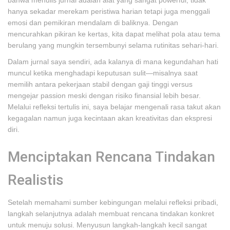
bahwa menulis jurnal adalah alat yang sangat powerful; tidak
hanya sekadar merekam peristiwa harian tetapi juga menggali
emosi dan pemikiran mendalam di baliknya. Dengan
mencurahkan pikiran ke kertas, kita dapat melihat pola atau tema
berulang yang mungkin tersembunyi selama rutinitas sehari-hari.
Dalam jurnal saya sendiri, ada kalanya di mana kegundahan hati
muncul ketika menghadapi keputusan sulit—misalnya saat
memilih antara pekerjaan stabil dengan gaji tinggi versus
mengejar passion meski dengan risiko finansial lebih besar.
Melalui refleksi tertulis ini, saya belajar mengenali rasa takut akan
kegagalan namun juga kecintaan akan kreativitas dan ekspresi
diri.
Menciptakan Rencana Tindakan
Realistis
Setelah memahami sumber kebingungan melalui refleksi pribadi,
langkah selanjutnya adalah membuat rencana tindakan konkret
untuk menuju solusi. Menyusun langkah-langkah kecil sangat