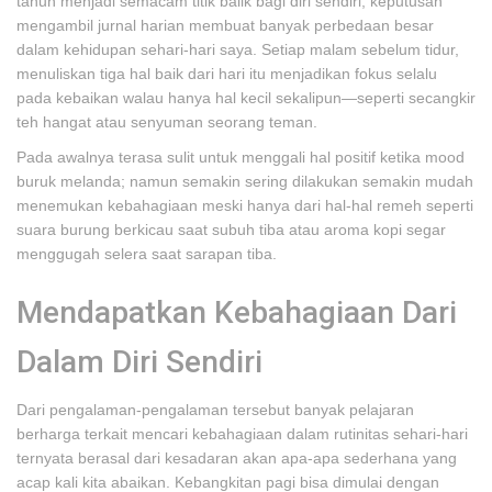
tahun menjadi semacam titik balik bagi diri sendiri; keputusan
mengambil jurnal harian membuat banyak perbedaan besar
dalam kehidupan sehari-hari saya. Setiap malam sebelum tidur,
menuliskan tiga hal baik dari hari itu menjadikan fokus selalu
pada kebaikan walau hanya hal kecil sekalipun—seperti secangkir
teh hangat atau senyuman seorang teman.
Pada awalnya terasa sulit untuk menggali hal positif ketika mood
buruk melanda; namun semakin sering dilakukan semakin mudah
menemukan kebahagiaan meski hanya dari hal-hal remeh seperti
suara burung berkicau saat subuh tiba atau aroma kopi segar
menggugah selera saat sarapan tiba.
Mendapatkan Kebahagiaan Dari
Dalam Diri Sendiri
Dari pengalaman-pengalaman tersebut banyak pelajaran
berharga terkait mencari kebahagiaan dalam rutinitas sehari-hari
ternyata berasal dari kesadaran akan apa-apa sederhana yang
acap kali kita abaikan. Kebangkitan pagi bisa dimulai dengan