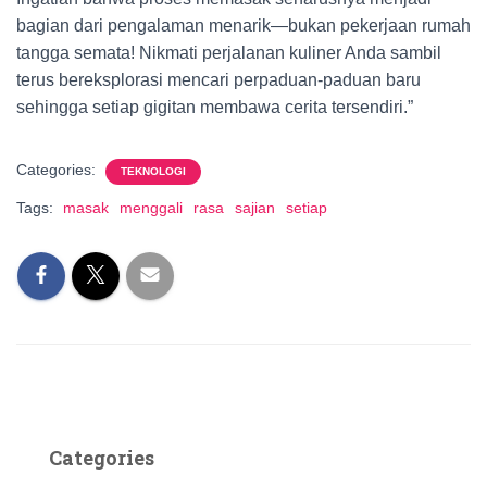
bagian dari pengalaman menarik—bukan pekerjaan rumah
tangga semata! Nikmati perjalanan kuliner Anda sambil
terus bereksplorasi mencari perpaduan-paduan baru
sehingga setiap gigitan membawa cerita tersendiri.”
Categories:
TEKNOLOGI
Tags:
masak
menggali
rasa
sajian
setiap
Categories