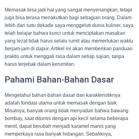
Memasak bisa jadi hal yang sangat menyenangkan, tetapi
juga bisa terasa menakutkan bagi sebagian orang. Dalam
lebih dari satu dekade saya menggeluti dunia kuliner, saya
telah belajar bahwa kunci untuk menciptakan masakan
yang lezat tidak harus selalu rumit atau memerlukan waktu
berjam-jam di dapur. Artikel ini akan memberikan panduan
praktis untuk menggali rasa dalam setiap sajian, tanpa
harus terjebak dalam kerumitan.
Pahami Bahan-Bahan Dasar
Mengetahui bahan-bahan dasar dan karakteristiknya
adalah fondasi utama untuk memasak dengan baik.
Misalnya, banyak orang tidak menyadari bahwa bawang
bombay, saat ditumis dengan api kecil selama beberapa
menit, dapat berubah menjadi karamel manis yang
memperkaya rasa banyak hidangan. Sebaliknya,