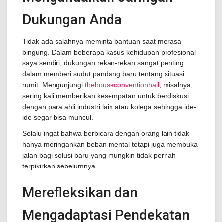
Dukungan Anda
Tidak ada salahnya meminta bantuan saat merasa
bingung. Dalam beberapa kasus kehidupan profesional
saya sendiri, dukungan rekan-rekan sangat penting
dalam memberi sudut pandang baru tentang situasi
rumit. Mengunjungi
thehouseconventionhall
, misalnya,
sering kali memberikan kesempatan untuk berdiskusi
dengan para ahli industri lain atau kolega sehingga ide-
ide segar bisa muncul.
Selalu ingat bahwa berbicara dengan orang lain tidak
hanya meringankan beban mental tetapi juga membuka
jalan bagi solusi baru yang mungkin tidak pernah
terpikirkan sebelumnya.
Merefleksikan dan
Mengadaptasi Pendekatan