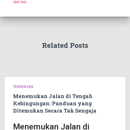
slot bet
Related Posts
TEKNOLOGI
Menemukan Jalan di Tengah
Kebingungan: Panduan yang
Ditemukan Secara Tak Sengaja
Menemukan Jalan di