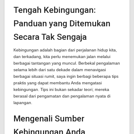
Tengah Kebingungan:
Panduan yang Ditemukan
Secara Tak Sengaja
Kebingungan adalah bagian dari perjalanan hidup kita,
dan terkadang, kita perlu menemukan jalan melalui
berbagai tantangan yang muncul. Berbekal pengalaman
selama lebih dari satu dekade dalam menavigasi
berbagai situasi rumit, saya ingin berbagi beberapa tips
praktis yang dapat membantu Anda mengatasi
kebingungan. Tips ini bukan sekadar teori; mereka
berasal dari pengamatan dan pengalaman nyata di
lapangan.
Mengenali Sumber
Kebingungan Anda