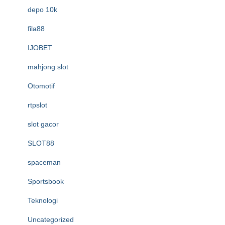
depo 10k
fila88
IJOBET
mahjong slot
Otomotif
rtpslot
slot gacor
SLOT88
spaceman
Sportsbook
Teknologi
Uncategorized