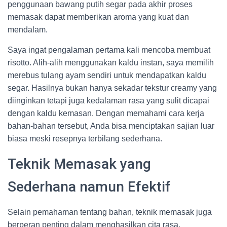
penggunaan bawang putih segar pada akhir proses
memasak dapat memberikan aroma yang kuat dan
mendalam.
Saya ingat pengalaman pertama kali mencoba membuat
risotto. Alih-alih menggunakan kaldu instan, saya memilih
merebus tulang ayam sendiri untuk mendapatkan kaldu
segar. Hasilnya bukan hanya sekadar tekstur creamy yang
diinginkan tetapi juga kedalaman rasa yang sulit dicapai
dengan kaldu kemasan. Dengan memahami cara kerja
bahan-bahan tersebut, Anda bisa menciptakan sajian luar
biasa meski resepnya terbilang sederhana.
Teknik Memasak yang
Sederhana namun Efektif
Selain pemahaman tentang bahan, teknik memasak juga
berperan penting dalam menghasilkan cita rasa.