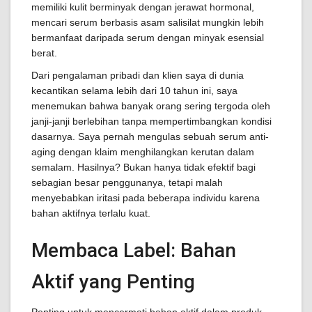
memiliki kulit berminyak dengan jerawat hormonal,
mencari serum berbasis asam salisilat mungkin lebih
bermanfaat daripada serum dengan minyak esensial
berat.
Dari pengalaman pribadi dan klien saya di dunia
kecantikan selama lebih dari 10 tahun ini, saya
menemukan bahwa banyak orang sering tergoda oleh
janji-janji berlebihan tanpa mempertimbangkan kondisi
dasarnya. Saya pernah mengulas sebuah serum anti-
aging dengan klaim menghilangkan kerutan dalam
semalam. Hasilnya? Bukan hanya tidak efektif bagi
sebagian besar penggunanya, tetapi malah
menyebabkan iritasi pada beberapa individu karena
bahan aktifnya terlalu kuat.
Membaca Label: Bahan
Aktif yang Penting