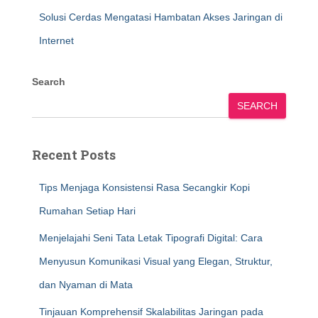
Solusi Cerdas Mengatasi Hambatan Akses Jaringan di
Internet
Search
SEARCH
Recent Posts
Tips Menjaga Konsistensi Rasa Secangkir Kopi
Rumahan Setiap Hari
Menjelajahi Seni Tata Letak Tipografi Digital: Cara
Menyusun Komunikasi Visual yang Elegan, Struktur,
dan Nyaman di Mata
Tinjauan Komprehensif Skalabilitas Jaringan pada