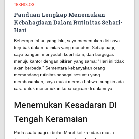
TEKNOLOGI
Panduan Lengkap Menemukan
Kebahagiaan Dalam Rutinitas Sehari-
Hari
Beberapa tahun yang lalu, saya menemukan diri saya
terjebak dalam rutinitas yang monoton. Setiap pagi,
saya bangun, menyeduh kopi hitam, dan bergegas
menuju kantor dengan pikiran yang sama: “Hari ini tidak
akan berbeda.” Sementara kebanyakan orang
memandang rutinitas sebagai sesuatu yang
membosankan, saya mulai merasa bahwa mungkin ada
cara untuk menemukan kebahagiaan di dalamnya.
Menemukan Kesadaran Di
Tengah Keramaian
Pada suatu pagi di bulan Maret ketika udara masih