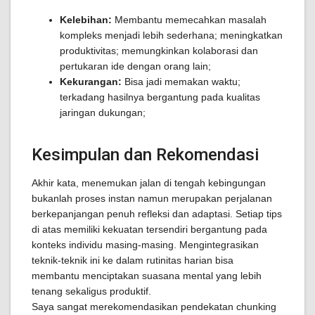
Kelebihan:
Membantu memecahkan masalah
kompleks menjadi lebih sederhana; meningkatkan
produktivitas; memungkinkan kolaborasi dan
pertukaran ide dengan orang lain;
Kekurangan:
Bisa jadi memakan waktu;
terkadang hasilnya bergantung pada kualitas
jaringan dukungan;
Kesimpulan dan Rekomendasi
Akhir kata, menemukan jalan di tengah kebingungan
bukanlah proses instan namun merupakan perjalanan
berkepanjangan penuh refleksi dan adaptasi. Setiap tips
di atas memiliki kekuatan tersendiri bergantung pada
konteks individu masing-masing. Mengintegrasikan
teknik-teknik ini ke dalam rutinitas harian bisa
membantu menciptakan suasana mental yang lebih
tenang sekaligus produktif.
Saya sangat merekomendasikan pendekatan chunking