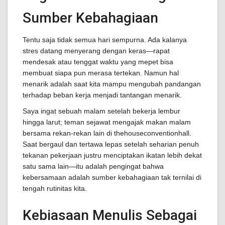
Sumber Kebahagiaan
Tentu saja tidak semua hari sempurna. Ada kalanya
stres datang menyerang dengan keras—rapat
mendesak atau tenggat waktu yang mepet bisa
membuat siapa pun merasa tertekan. Namun hal
menarik adalah saat kita mampu mengubah pandangan
terhadap beban kerja menjadi tantangan menarik.
Saya ingat sebuah malam setelah bekerja lembur
hingga larut; teman sejawat mengajak makan malam
bersama rekan-rekan lain di thehouseconventionhall.
Saat bergaul dan tertawa lepas setelah seharian penuh
tekanan pekerjaan justru menciptakan ikatan lebih dekat
satu sama lain—itu adalah pengingat bahwa
kebersamaan adalah sumber kebahagiaan tak ternilai di
tengah rutinitas kita.
Kebiasaan Menulis Sebagai