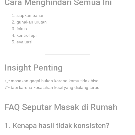
Cara Menghindari Semua Ini
siapkan bahan
gunakan urutan
fokus
kontrol api
evaluasi
Insight Penting
👉 masakan gagal bukan karena kamu tidak bisa
👉 tapi karena kesalahan kecil yang diulang terus
FAQ Seputar Masak di Rumah
1. Kenapa hasil tidak konsisten?