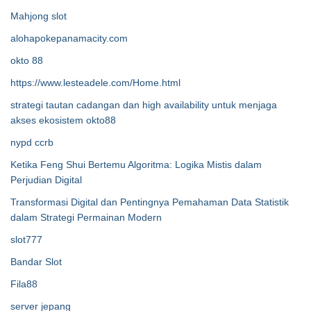
Mahjong slot
alohapokepanamacity.com
okto 88
https://www.lesteadele.com/Home.html
strategi tautan cadangan dan high availability untuk menjaga
akses ekosistem okto88
nypd ccrb
Ketika Feng Shui Bertemu Algoritma: Logika Mistis dalam
Perjudian Digital
Transformasi Digital dan Pentingnya Pemahaman Data Statistik
dalam Strategi Permainan Modern
slot777
Bandar Slot
Fila88
server jepang