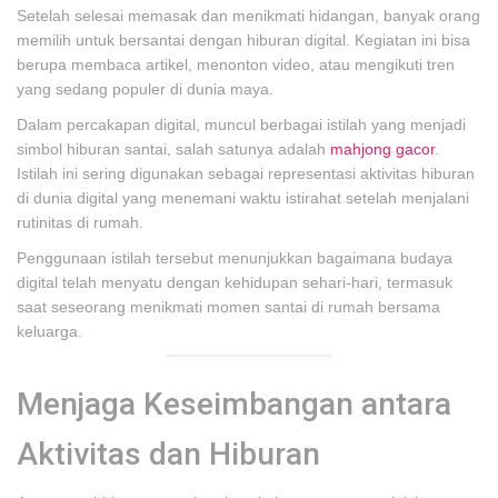
Setelah selesai memasak dan menikmati hidangan, banyak orang
memilih untuk bersantai dengan hiburan digital. Kegiatan ini bisa
berupa membaca artikel, menonton video, atau mengikuti tren
yang sedang populer di dunia maya.
Dalam percakapan digital, muncul berbagai istilah yang menjadi
simbol hiburan santai, salah satunya adalah
mahjong gacor
.
Istilah ini sering digunakan sebagai representasi aktivitas hiburan
di dunia digital yang menemani waktu istirahat setelah menjalani
rutinitas di rumah.
Penggunaan istilah tersebut menunjukkan bagaimana budaya
digital telah menyatu dengan kehidupan sehari-hari, termasuk
saat seseorang menikmati momen santai di rumah bersama
keluarga.
Menjaga Keseimbangan antara
Aktivitas dan Hiburan