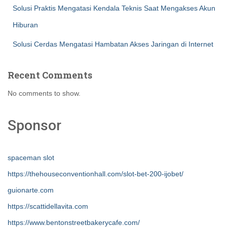
Solusi Praktis Mengatasi Kendala Teknis Saat Mengakses Akun
Hiburan
Solusi Cerdas Mengatasi Hambatan Akses Jaringan di Internet
Recent Comments
No comments to show.
Sponsor
spaceman slot
https://thehouseconventionhall.com/slot-bet-200-ijobet/
guionarte.com
https://scattidellavita.com
https://www.bentonstreetbakerycafe.com/