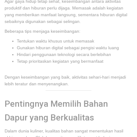
Agar gaya hidup tetap sehat, keseimbangan antara aktivitas
produktif dan hiburan perlu dijaga. Memasak adalah kegiatan
yang memberikan manfaat langsung, sementara hiburan digital
sebaiknya digunakan sebagai selingan.
Beberapa tips menjaga keseimbangan:
Tentukan waktu khusus untuk memasak
Gunakan hiburan digital sebagai pengisi waktu luang
Hindari penggunaan teknologi secara berlebihan
Tetap prioritaskan kegiatan yang bermanfaat
Dengan keseimbangan yang baik, aktivitas sehari-hari menjadi
lebih teratur dan menyenangkan.
Pentingnya Memilih Bahan
Dapur yang Berkualitas
Dalam dunia kuliner, kualitas bahan sangat menentukan hasil