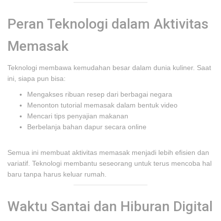
Peran Teknologi dalam Aktivitas
Memasak
Teknologi membawa kemudahan besar dalam dunia kuliner. Saat
ini, siapa pun bisa:
Mengakses ribuan resep dari berbagai negara
Menonton tutorial memasak dalam bentuk video
Mencari tips penyajian makanan
Berbelanja bahan dapur secara online
Semua ini membuat aktivitas memasak menjadi lebih efisien dan
variatif. Teknologi membantu seseorang untuk terus mencoba hal
baru tanpa harus keluar rumah.
Waktu Santai dan Hiburan Digital