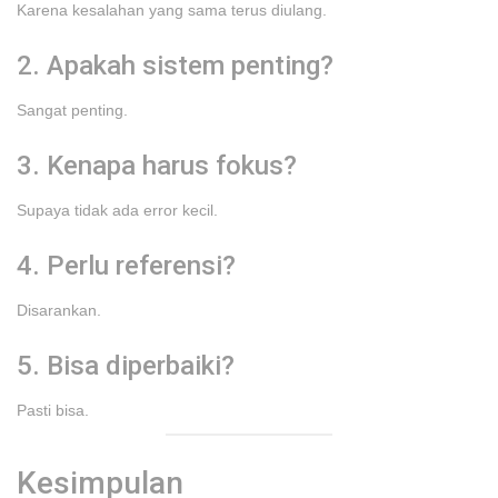
Karena kesalahan yang sama terus diulang.
2. Apakah sistem penting?
Sangat penting.
3. Kenapa harus fokus?
Supaya tidak ada error kecil.
4. Perlu referensi?
Disarankan.
5. Bisa diperbaiki?
Pasti bisa.
Kesimpulan