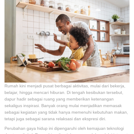
Rumah kini menjadi pusat berbagai aktivitas, mulai dari bekerja,
belajar, hingga mencari hiburan. Di tengah kesibukan tersebut,
dapur hadir sebagai ruang yang memberikan ketenangan
sekaligus inspirasi. Banyak orang mulai menjadikan memasak
sebagai kegiatan yang tidak hanya memenuhi kebutuhan makan,
tetapi juga sebagai sarana relaksasi dan ekspresi diri.
Perubahan gaya hidup ini dipengaruhi oleh kemajuan teknologi