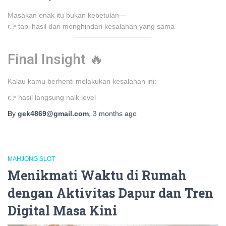
Masakan enak itu bukan kebetulan—
👉 tapi hasil dari menghindari kesalahan yang sama
Final Insight 🔥
Kalau kamu berhenti melakukan kesalahan ini:
👉 hasil langsung naik level
By
gek4869@gmail.com
,
3 months
ago
MAHJONG SLOT
Menikmati Waktu di Rumah
dengan Aktivitas Dapur dan Tren
Digital Masa Kini