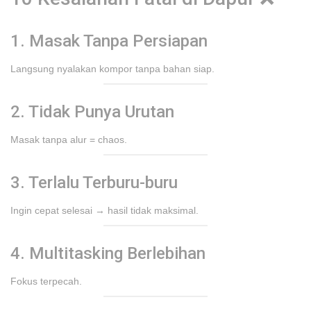
1. Masak Tanpa Persiapan
Langsung nyalakan kompor tanpa bahan siap.
2. Tidak Punya Urutan
Masak tanpa alur = chaos.
3. Terlalu Terburu-buru
Ingin cepat selesai → hasil tidak maksimal.
4. Multitasking Berlebihan
Fokus terpecah.