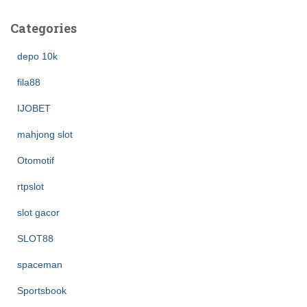
Categories
depo 10k
fila88
IJOBET
mahjong slot
Otomotif
rtpslot
slot gacor
SLOT88
spaceman
Sportsbook