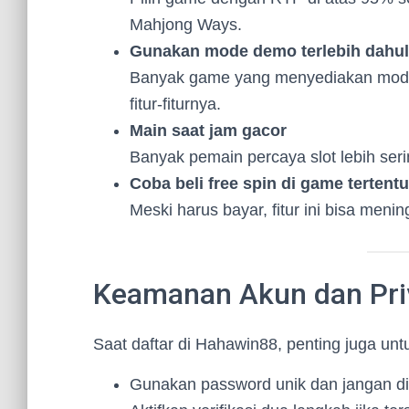
Mahjong Ways.
Gunakan mode demo terlebih dahu
Banyak game yang menyediakan mode tr
fitur-fiturnya.
Main saat jam gacor
Banyak pemain percaya slot lebih seri
Coba beli free spin di game tertentu
Meski harus bayar, fitur ini bisa men
Keamanan Akun dan Pri
Saat daftar di Hahawin88, penting juga unt
Gunakan password unik dan jangan di