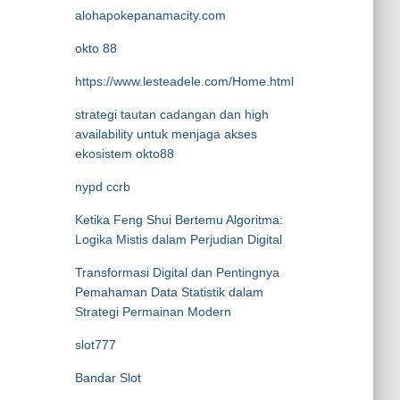
alohapokepanamacity.com
okto 88
https://www.lesteadele.com/Home.html
strategi tautan cadangan dan high
availability untuk menjaga akses
ekosistem okto88
nypd ccrb
Ketika Feng Shui Bertemu Algoritma:
Logika Mistis dalam Perjudian Digital
Transformasi Digital dan Pentingnya
Pemahaman Data Statistik dalam
Strategi Permainan Modern
slot777
Bandar Slot