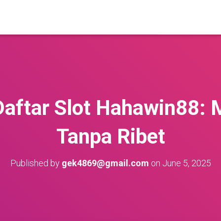
aftar Slot Hahawin88: 
Tanpa Ribet
Published by
gek4869@gmail.com
on
June 5, 2025