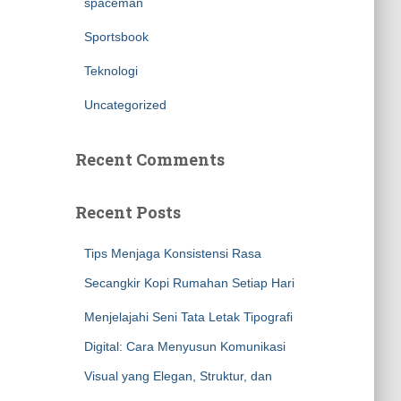
spaceman
Sportsbook
Teknologi
Uncategorized
Recent Comments
Recent Posts
Tips Menjaga Konsistensi Rasa
Secangkir Kopi Rumahan Setiap Hari
Menjelajahi Seni Tata Letak Tipografi
Digital: Cara Menyusun Komunikasi
Visual yang Elegan, Struktur, dan