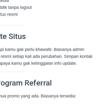
sedia
blik tanpa logout
tus resmi
te Situs
tapi kamu gak perlu khawatir. Biasanya admin
 resmi setiap kali ada perubahan. Simpan kontak
paya kamu gak ketinggalan info update.
ogram Referral
mua promo yang ada. Biasanya tersedia: