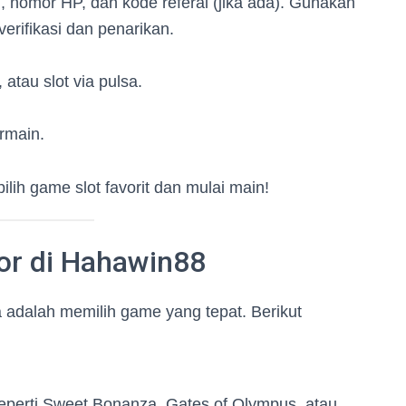
 nomor HP, dan kode referal (jika ada). Gunakan
erifikasi dan penarikan.
 atau slot via pulsa.
rmain.
lih game slot favorit dan mulai main!
or di Hahawin88
ya adalah memilih game yang tepat. Berikut
eperti Sweet Bonanza, Gates of Olympus, atau