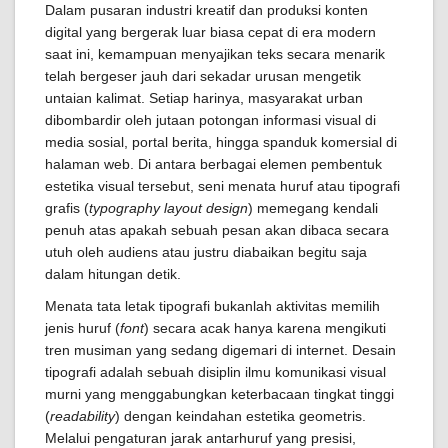
Dalam pusaran industri kreatif dan produksi konten
digital yang bergerak luar biasa cepat di era modern
saat ini, kemampuan menyajikan teks secara menarik
telah bergeser jauh dari sekadar urusan mengetik
untaian kalimat. Setiap harinya, masyarakat urban
dibombardir oleh jutaan potongan informasi visual di
media sosial, portal berita, hingga spanduk komersial di
halaman web. Di antara berbagai elemen pembentuk
estetika visual tersebut, seni menata huruf atau tipografi
grafis (
typography layout design
) memegang kendali
penuh atas apakah sebuah pesan akan dibaca secara
utuh oleh audiens atau justru diabaikan begitu saja
dalam hitungan detik.
Menata tata letak tipografi bukanlah aktivitas memilih
jenis huruf (
font
) secara acak hanya karena mengikuti
tren musiman yang sedang digemari di internet. Desain
tipografi adalah sebuah disiplin ilmu komunikasi visual
murni yang menggabungkan keterbacaan tingkat tinggi
(
readability
) dengan keindahan estetika geometris.
Melalui pengaturan jarak antarhuruf yang presisi,