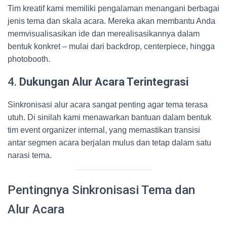
Tim kreatif kami memiliki pengalaman menangani berbagai
jenis tema dan skala acara. Mereka akan membantu Anda
memvisualisasikan ide dan merealisasikannya dalam
bentuk konkret – mulai dari backdrop, centerpiece, hingga
photobooth.
4.
Dukungan Alur Acara Terintegrasi
Sinkronisasi alur acara sangat penting agar tema terasa
utuh. Di sinilah kami menawarkan bantuan dalam bentuk
tim event organizer internal, yang memastikan transisi
antar segmen acara berjalan mulus dan tetap dalam satu
narasi tema.
Pentingnya Sinkronisasi Tema dan
Alur Acara