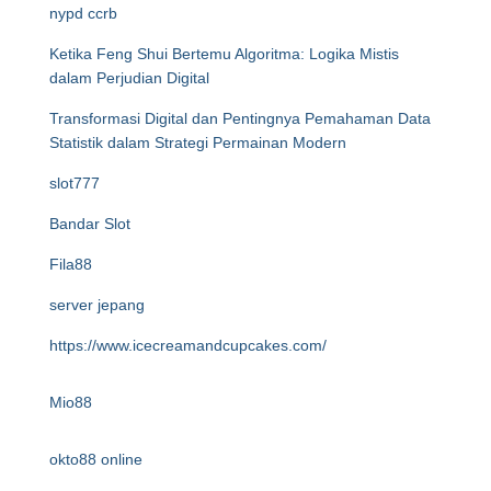
nypd ccrb
Ketika Feng Shui Bertemu Algoritma: Logika Mistis
dalam Perjudian Digital
Transformasi Digital dan Pentingnya Pemahaman Data
Statistik dalam Strategi Permainan Modern
slot777
Bandar Slot
Fila88
server jepang
https://www.icecreamandcupcakes.com/
Mio88
okto88 online