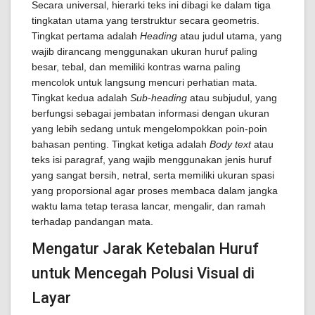
Secara universal, hierarki teks ini dibagi ke dalam tiga
tingkatan utama yang terstruktur secara geometris.
Tingkat pertama adalah
Heading
atau judul utama, yang
wajib dirancang menggunakan ukuran huruf paling
besar, tebal, dan memiliki kontras warna paling
mencolok untuk langsung mencuri perhatian mata.
Tingkat kedua adalah
Sub-heading
atau subjudul, yang
berfungsi sebagai jembatan informasi dengan ukuran
yang lebih sedang untuk mengelompokkan poin-poin
bahasan penting. Tingkat ketiga adalah
Body text
atau
teks isi paragraf, yang wajib menggunakan jenis huruf
yang sangat bersih, netral, serta memiliki ukuran spasi
yang proporsional agar proses membaca dalam jangka
waktu lama tetap terasa lancar, mengalir, dan ramah
terhadap pandangan mata.
Mengatur Jarak Ketebalan Huruf
untuk Mencegah Polusi Visual di
Layar