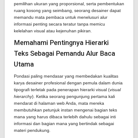
pemilihan ukuran yang proporsional, serta pembentukan
ruang kosong yang seimbang, seorang desainer dapat
memandu mata pembaca untuk menelusuri alur
informasi penting secara teratur tanpa memicu
kelelahan visual atau kejenuhan pikiran.
Memahami Pentingnya Hierarki
Teks Sebagai Pemandu Alur Baca
Utama
Pondasi paling mendasar yang membedakan kualitas
karya desainer profesional dengan pemula dalam dunia
tipografi terletak pada penerapan hierarki visual (
visual
hierarchy
). Ketika seorang pengunjung pertama kali
mendarat di halaman web Anda, mata mereka
membutuhkan petunjuk instan mengenai bagian teks
mana yang harus dibaca terlebih dahulu sebagai inti
informasi dan bagian mana yang bertindak sebagai
materi pendukung.