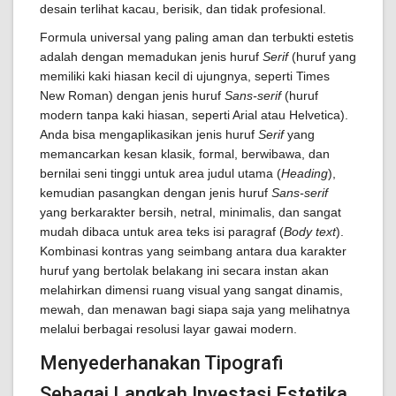
desain terlihat kacau, berisik, dan tidak profesional.
Formula universal yang paling aman dan terbukti estetis
adalah dengan memadukan jenis huruf
Serif
(huruf yang
memiliki kaki hiasan kecil di ujungnya, seperti Times
New Roman) dengan jenis huruf
Sans-serif
(huruf
modern tanpa kaki hiasan, seperti Arial atau Helvetica).
Anda bisa mengaplikasikan jenis huruf
Serif
yang
memancarkan kesan klasik, formal, berwibawa, dan
bernilai seni tinggi untuk area judul utama (
Heading
),
kemudian pasangkan dengan jenis huruf
Sans-serif
yang berkarakter bersih, netral, minimalis, dan sangat
mudah dibaca untuk area teks isi paragraf (
Body text
).
Kombinasi kontras yang seimbang antara dua karakter
huruf yang bertolak belakang ini secara instan akan
melahirkan dimensi ruang visual yang sangat dinamis,
mewah, dan menawan bagi siapa saja yang melihatnya
melalui berbagai resolusi layar gawai modern.
Menyederhanakan Tipografi
Sebagai Langkah Investasi Estetika