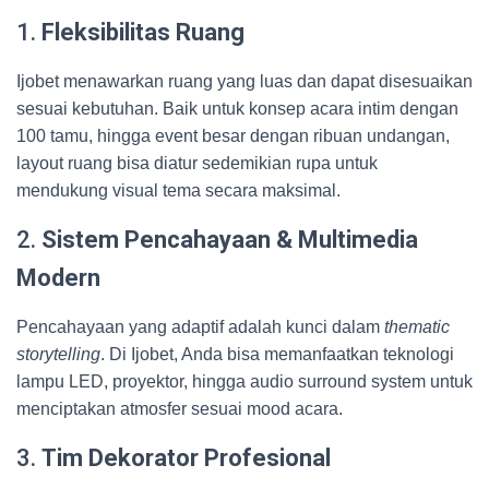
1.
Fleksibilitas Ruang
Ijobet menawarkan ruang yang luas dan dapat disesuaikan
sesuai kebutuhan. Baik untuk konsep acara intim dengan
100 tamu, hingga event besar dengan ribuan undangan,
layout ruang bisa diatur sedemikian rupa untuk
mendukung visual tema secara maksimal.
2.
Sistem Pencahayaan & Multimedia
Modern
Pencahayaan yang adaptif adalah kunci dalam
thematic
storytelling
. Di Ijobet, Anda bisa memanfaatkan teknologi
lampu LED, proyektor, hingga audio surround system untuk
menciptakan atmosfer sesuai mood acara.
3.
Tim Dekorator Profesional