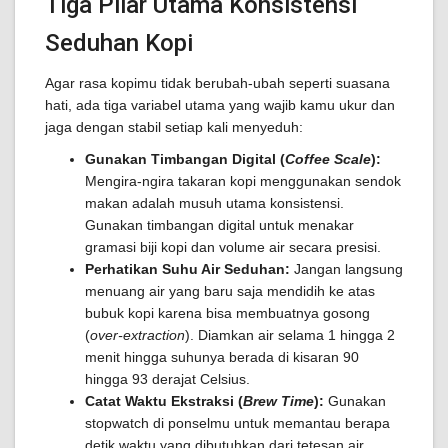
Tiga Pilar Utama Konsistensi
Seduhan Kopi
Agar rasa kopimu tidak berubah-ubah seperti suasana
hati, ada tiga variabel utama yang wajib kamu ukur dan
jaga dengan stabil setiap kali menyeduh:
Gunakan Timbangan Digital (
Coffee Scale
):
Mengira-ngira takaran kopi menggunakan sendok
makan adalah musuh utama konsistensi.
Gunakan timbangan digital untuk menakar
gramasi biji kopi dan volume air secara presisi.
Perhatikan Suhu Air Seduhan:
Jangan langsung
menuang air yang baru saja mendidih ke atas
bubuk kopi karena bisa membuatnya gosong
(
over-extraction
). Diamkan air selama 1 hingga 2
menit hingga suhunya berada di kisaran 90
hingga 93 derajat Celsius.
Catat Waktu Ekstraksi (
Brew Time
):
Gunakan
stopwatch di ponselmu untuk memantau berapa
detik waktu yang dibutuhkan dari tetesan air