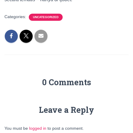
Categories:
UNCATEGORIZED
0 Comments
Leave a Reply
You must be
logged in
to post a comment.