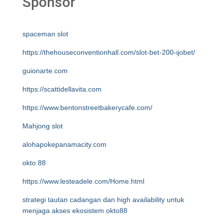
Sponsor
spaceman slot
https://thehouseconventionhall.com/slot-bet-200-ijobet/
guionarte.com
https://scattidellavita.com
https://www.bentonstreetbakerycafe.com/
Mahjong slot
alohapokepanamacity.com
okto 88
https://www.lesteadele.com/Home.html
strategi tautan cadangan dan high availability untuk
menjaga akses ekosistem okto88