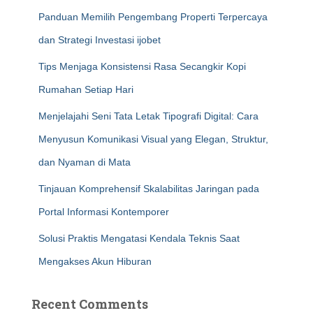
Panduan Memilih Pengembang Properti Terpercaya
dan Strategi Investasi ijobet
Tips Menjaga Konsistensi Rasa Secangkir Kopi
Rumahan Setiap Hari
Menjelajahi Seni Tata Letak Tipografi Digital: Cara
Menyusun Komunikasi Visual yang Elegan, Struktur,
dan Nyaman di Mata
Tinjauan Komprehensif Skalabilitas Jaringan pada
Portal Informasi Kontemporer
Solusi Praktis Mengatasi Kendala Teknis Saat
Mengakses Akun Hiburan
Recent Comments