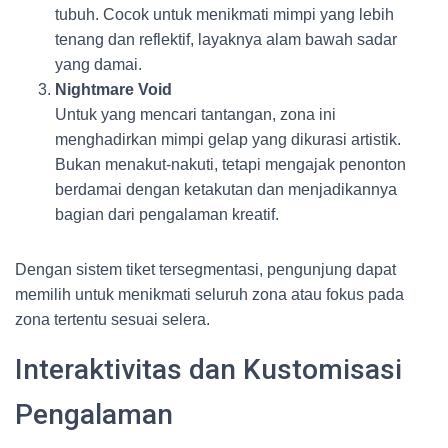
tubuh. Cocok untuk menikmati mimpi yang lebih
tenang dan reflektif, layaknya alam bawah sadar
yang damai.
Nightmare Void
Untuk yang mencari tantangan, zona ini
menghadirkan mimpi gelap yang dikurasi artistik.
Bukan menakut-nakuti, tetapi mengajak penonton
berdamai dengan ketakutan dan menjadikannya
bagian dari pengalaman kreatif.
Dengan sistem tiket tersegmentasi, pengunjung dapat
memilih untuk menikmati seluruh zona atau fokus pada
zona tertentu sesuai selera.
Interaktivitas dan Kustomisasi
Pengalaman