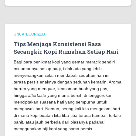
UNCATEGORIZED
Tips Menjaga Konsistensi Rasa
Secangkir Kopi Rumahan Setiap Hari
Bagi para penikmat kopi yang gemar meracik sendiri
minumannya setiap pagi, tidak ada yang lebih
menyenangkan selain mendapati seduhan hari ini
terasa persis enaknya dengan seduhan kemarin. Aroma
harum yang menguar, keasaman buah yang pas,
hingga
aftertaste
yang manis bersih di tenggorokan
menciptakan suasana hati yang sempurna untuk
mengawali hari. Namun, sering kali kita mengalami hari
di mana kopi buatan kita tiba-tiba terasa hambar, terlalu
pahit, atau jauh berbeda dari biasanya padahal
menggunakan biji kopi yang sama persis.