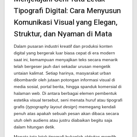
Tipografi Digital: Cara Menyusun
Komunikasi Visual yang Elegan,
Struktur, dan Nyaman di Mata
Dalam pusaran industri kreatif dan produksi konten
digital yang bergerak luar biasa cepat di era modern
saat ini, kemampuan menyajikan teks secara menarik
telah bergeser jauh dari sekadar urusan mengetik
untaian kalimat. Setiap harinya, masyarakat urban
dibombardir oleh jutaan potongan informasi visual di
media sosial, portal berita, hingga spanduk komersial di
halaman web. Di antara berbagai elemen pembentuk
estetika visual tersebut, seni menata huruf atau tipografi
grafis (
typography layout design
) memegang kendali
penuh atas apakah sebuah pesan akan dibaca secara
utuh oleh audiens atau justru diabaikan begitu saja
dalam hitungan detik.
Menata tata letak tipografi bukanlah aktivitas memilih