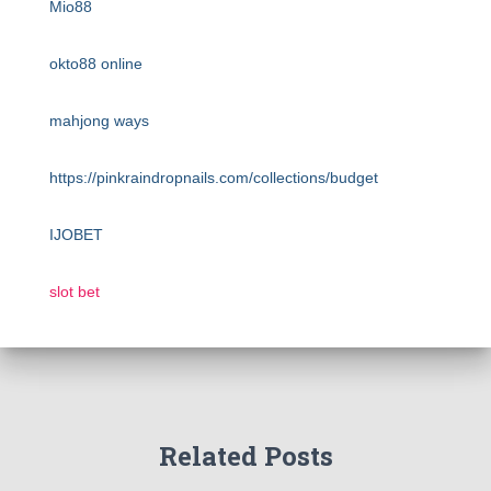
Mio88
okto88 online
mahjong ways
https://pinkraindropnails.com/collections/budget
IJOBET
slot bet
Related Posts