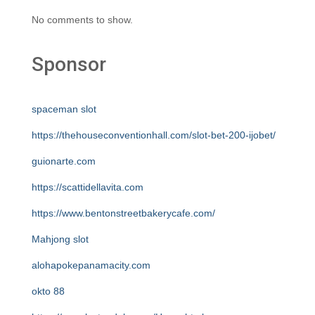
No comments to show.
Sponsor
spaceman slot
https://thehouseconventionhall.com/slot-bet-200-ijobet/
guionarte.com
https://scattidellavita.com
https://www.bentonstreetbakerycafe.com/
Mahjong slot
alohapokepanamacity.com
okto 88