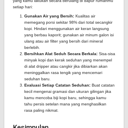
yang kamu lakukan secara berulang di dapur rumahmu
setiap hari:
Gunakan Air yang Bersih:
Kualitas air
memegang porsi sekitar 98% dari total secangkir
kopi. Hindari menggunakan air keran langsung
yang berbau kaporit; gunakan air minum galon isi
ulang atau air filter yang bersih dari mineral
berlebih.
Bersihkan Alat Seduh Secara Berkala:
Sisa-sisa
minyak kopi dan kerak seduhan yang menempel
di alat dripper atau cangkir jika dibiarkan akan
meninggalkan rasa tengik yang mencemari
seduhan baru.
Evaluasi Setiap Catatan Seduhan:
Buat catatan
kecil mengenai gramasi dan ukuran gilingan jika
kamu mencoba biji kopi baru, sehingga kamu
tahu persis setelan mana yang menghasilkan
rasa paling nikmat.
Kesimpulan