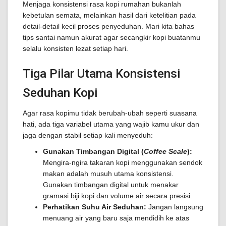
Menjaga konsistensi rasa kopi rumahan bukanlah
kebetulan semata, melainkan hasil dari ketelitian pada
detail-detail kecil proses penyeduhan. Mari kita bahas
tips santai namun akurat agar secangkir kopi buatanmu
selalu konsisten lezat setiap hari.
Tiga Pilar Utama Konsistensi
Seduhan Kopi
Agar rasa kopimu tidak berubah-ubah seperti suasana
hati, ada tiga variabel utama yang wajib kamu ukur dan
jaga dengan stabil setiap kali menyeduh:
Gunakan Timbangan Digital (
Coffee Scale
):
Mengira-ngira takaran kopi menggunakan sendok
makan adalah musuh utama konsistensi.
Gunakan timbangan digital untuk menakar
gramasi biji kopi dan volume air secara presisi.
Perhatikan Suhu Air Seduhan:
Jangan langsung
menuang air yang baru saja mendidih ke atas