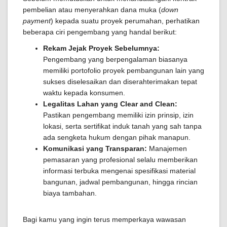
pembelian atau menyerahkan dana muka (
down
payment
) kepada suatu proyek perumahan, perhatikan
beberapa ciri pengembang yang handal berikut:
Rekam Jejak Proyek Sebelumnya:
Pengembang yang berpengalaman biasanya
memiliki portofolio proyek pembangunan lain yang
sukses diselesaikan dan diserahterimakan tepat
waktu kepada konsumen.
Legalitas Lahan yang Clear and Clean:
Pastikan pengembang memiliki izin prinsip, izin
lokasi, serta sertifikat induk tanah yang sah tanpa
ada sengketa hukum dengan pihak manapun.
Komunikasi yang Transparan:
Manajemen
pemasaran yang profesional selalu memberikan
informasi terbuka mengenai spesifikasi material
bangunan, jadwal pembangunan, hingga rincian
biaya tambahan.
Bagi kamu yang ingin terus memperkaya wawasan