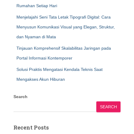
Rumahan Setiap Hari
Menjelajahi Seni Tata Letak Tipografi Digital: Cara
Menyusun Komunikasi Visual yang Elegan, Struktur,
dan Nyaman di Mata
Tinjauan Komprehensif Skalabilitas Jaringan pada
Portal Informasi Kontemporer
Solusi Praktis Mengatasi Kendala Teknis Saat
Mengakses Akun Hiburan
Search
SEARCH
Recent Posts