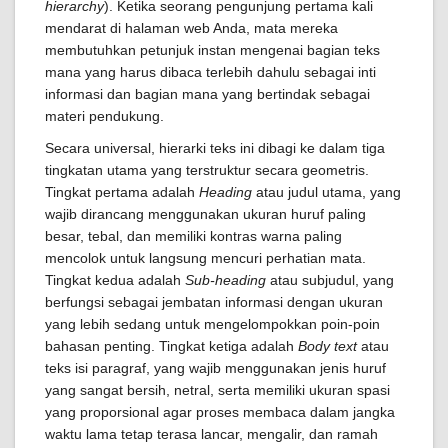
hierarchy
). Ketika seorang pengunjung pertama kali
mendarat di halaman web Anda, mata mereka
membutuhkan petunjuk instan mengenai bagian teks
mana yang harus dibaca terlebih dahulu sebagai inti
informasi dan bagian mana yang bertindak sebagai
materi pendukung.
Secara universal, hierarki teks ini dibagi ke dalam tiga
tingkatan utama yang terstruktur secara geometris.
Tingkat pertama adalah
Heading
atau judul utama, yang
wajib dirancang menggunakan ukuran huruf paling
besar, tebal, dan memiliki kontras warna paling
mencolok untuk langsung mencuri perhatian mata.
Tingkat kedua adalah
Sub-heading
atau subjudul, yang
berfungsi sebagai jembatan informasi dengan ukuran
yang lebih sedang untuk mengelompokkan poin-poin
bahasan penting. Tingkat ketiga adalah
Body text
atau
teks isi paragraf, yang wajib menggunakan jenis huruf
yang sangat bersih, netral, serta memiliki ukuran spasi
yang proporsional agar proses membaca dalam jangka
waktu lama tetap terasa lancar, mengalir, dan ramah