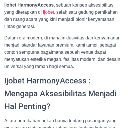
Ijobet HarmonyAccess
, sebuah konsep aksesibilitas
yang diterapkan di
Ijobet
, salah satu gedung pernikahan
dan ruang acara yang kini menjadi pionir kenyamanan
lintas generasi.
Dalam era modern, di mana inklusivitas dan kenyamanan
menjadi standar layanan premium, kami tampil sebagai
contoh sempurna bagaimana sebuah venue dapat
menyatukan estetika megah, fasilitas modern, dan desain
universal yang ramah bagi semua.
Ijobet HarmonyAccess :
Mengapa Aksesibilitas Menjadi
Hal Penting?
Acara pernikahan bukan hanya tentang pasangan yang
merayakan cinta mereka, tetapi juga tentang kehadiran