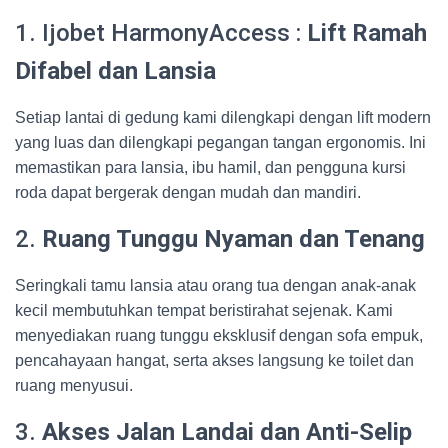
1. Ijobet HarmonyAccess :
Lift Ramah
Difabel dan Lansia
Setiap lantai di gedung kami dilengkapi dengan lift modern
yang luas dan dilengkapi pegangan tangan ergonomis. Ini
memastikan para lansia, ibu hamil, dan pengguna kursi
roda dapat bergerak dengan mudah dan mandiri.
2.
Ruang Tunggu Nyaman dan Tenang
Seringkali tamu lansia atau orang tua dengan anak-anak
kecil membutuhkan tempat beristirahat sejenak. Kami
menyediakan ruang tunggu eksklusif dengan sofa empuk,
pencahayaan hangat, serta akses langsung ke toilet dan
ruang menyusui.
3.
Akses Jalan Landai dan Anti-Selip