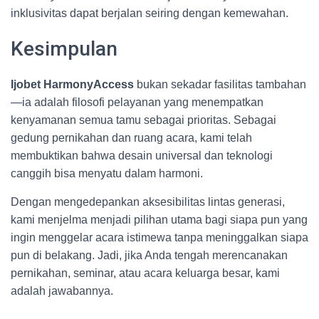
inklusivitas dapat berjalan seiring dengan kemewahan.
Kesimpulan
Ijobet HarmonyAccess
bukan sekadar fasilitas tambahan
—ia adalah filosofi pelayanan yang menempatkan
kenyamanan semua tamu sebagai prioritas. Sebagai
gedung pernikahan dan ruang acara, kami telah
membuktikan bahwa desain universal dan teknologi
canggih bisa menyatu dalam harmoni.
Dengan mengedepankan aksesibilitas lintas generasi,
kami menjelma menjadi pilihan utama bagi siapa pun yang
ingin menggelar acara istimewa tanpa meninggalkan siapa
pun di belakang. Jadi, jika Anda tengah merencanakan
pernikahan, seminar, atau acara keluarga besar, kami
adalah jawabannya.