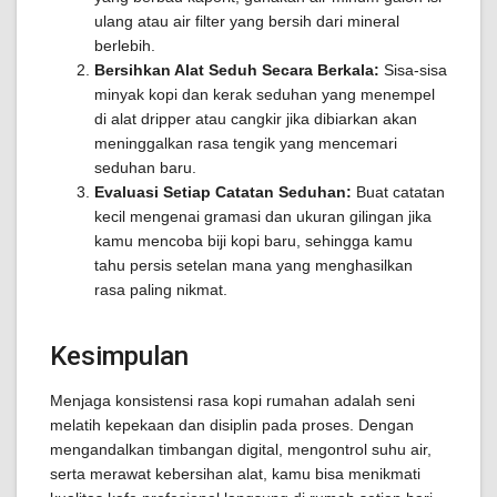
ulang atau air filter yang bersih dari mineral
berlebih.
Bersihkan Alat Seduh Secara Berkala:
Sisa-sisa
minyak kopi dan kerak seduhan yang menempel
di alat dripper atau cangkir jika dibiarkan akan
meninggalkan rasa tengik yang mencemari
seduhan baru.
Evaluasi Setiap Catatan Seduhan:
Buat catatan
kecil mengenai gramasi dan ukuran gilingan jika
kamu mencoba biji kopi baru, sehingga kamu
tahu persis setelan mana yang menghasilkan
rasa paling nikmat.
Kesimpulan
Menjaga konsistensi rasa kopi rumahan adalah seni
melatih kepekaan dan disiplin pada proses. Dengan
mengandalkan timbangan digital, mengontrol suhu air,
serta merawat kebersihan alat, kamu bisa menikmati