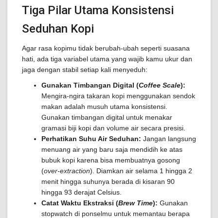
Tiga Pilar Utama Konsistensi
Seduhan Kopi
Agar rasa kopimu tidak berubah-ubah seperti suasana
hati, ada tiga variabel utama yang wajib kamu ukur dan
jaga dengan stabil setiap kali menyeduh:
Gunakan Timbangan Digital (
Coffee Scale
):
Mengira-ngira takaran kopi menggunakan sendok
makan adalah musuh utama konsistensi.
Gunakan timbangan digital untuk menakar
gramasi biji kopi dan volume air secara presisi.
Perhatikan Suhu Air Seduhan:
Jangan langsung
menuang air yang baru saja mendidih ke atas
bubuk kopi karena bisa membuatnya gosong
(
over-extraction
). Diamkan air selama 1 hingga 2
menit hingga suhunya berada di kisaran 90
hingga 93 derajat Celsius.
Catat Waktu Ekstraksi (
Brew Time
):
Gunakan
stopwatch di ponselmu untuk memantau berapa