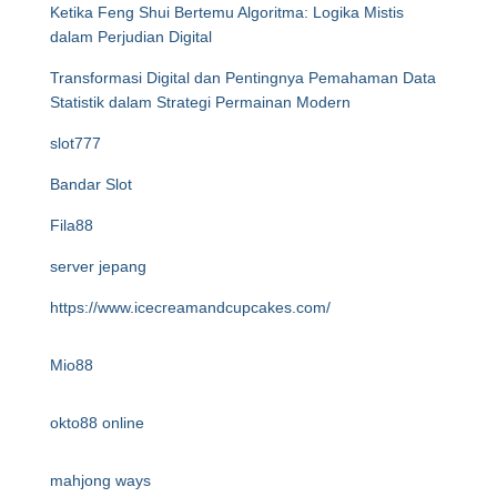
Ketika Feng Shui Bertemu Algoritma: Logika Mistis
dalam Perjudian Digital
Transformasi Digital dan Pentingnya Pemahaman Data
Statistik dalam Strategi Permainan Modern
slot777
Bandar Slot
Fila88
server jepang
https://www.icecreamandcupcakes.com/
Mio88
okto88 online
mahjong ways