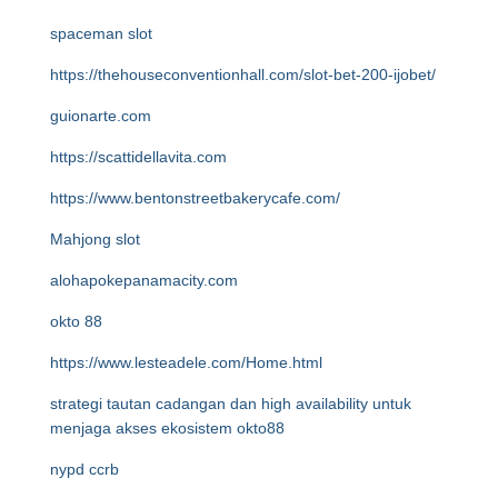
spaceman slot
https://thehouseconventionhall.com/slot-bet-200-ijobet/
guionarte.com
https://scattidellavita.com
https://www.bentonstreetbakerycafe.com/
Mahjong slot
alohapokepanamacity.com
okto 88
https://www.lesteadele.com/Home.html
strategi tautan cadangan dan high availability untuk
menjaga akses ekosistem okto88
nypd ccrb