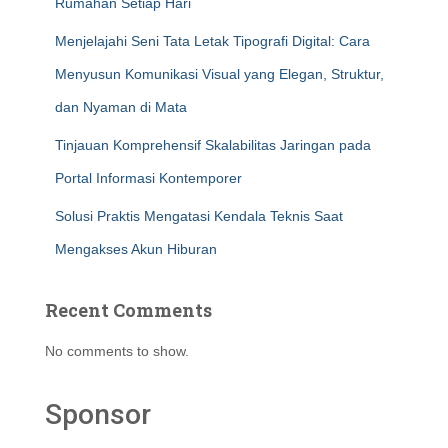
Rumahan Setiap Hari
Menjelajahi Seni Tata Letak Tipografi Digital: Cara
Menyusun Komunikasi Visual yang Elegan, Struktur,
dan Nyaman di Mata
Tinjauan Komprehensif Skalabilitas Jaringan pada
Portal Informasi Kontemporer
Solusi Praktis Mengatasi Kendala Teknis Saat
Mengakses Akun Hiburan
Recent Comments
No comments to show.
Sponsor