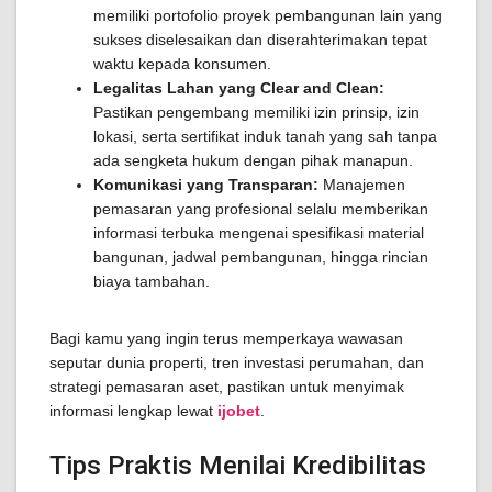
memiliki portofolio proyek pembangunan lain yang
sukses diselesaikan dan diserahterimakan tepat
waktu kepada konsumen.
Legalitas Lahan yang Clear and Clean:
Pastikan pengembang memiliki izin prinsip, izin
lokasi, serta sertifikat induk tanah yang sah tanpa
ada sengketa hukum dengan pihak manapun.
Komunikasi yang Transparan:
Manajemen
pemasaran yang profesional selalu memberikan
informasi terbuka mengenai spesifikasi material
bangunan, jadwal pembangunan, hingga rincian
biaya tambahan.
Bagi kamu yang ingin terus memperkaya wawasan
seputar dunia properti, tren investasi perumahan, dan
strategi pemasaran aset, pastikan untuk menyimak
informasi lengkap lewat
ijobet
.
Tips Praktis Menilai Kredibilitas