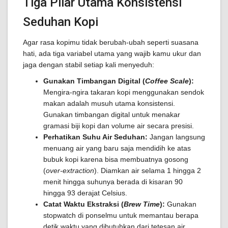
Tiga Pilar Utama Konsistensi
Seduhan Kopi
Agar rasa kopimu tidak berubah-ubah seperti suasana
hati, ada tiga variabel utama yang wajib kamu ukur dan
jaga dengan stabil setiap kali menyeduh:
Gunakan Timbangan Digital (
Coffee Scale
):
Mengira-ngira takaran kopi menggunakan sendok
makan adalah musuh utama konsistensi.
Gunakan timbangan digital untuk menakar
gramasi biji kopi dan volume air secara presisi.
Perhatikan Suhu Air Seduhan:
Jangan langsung
menuang air yang baru saja mendidih ke atas
bubuk kopi karena bisa membuatnya gosong
(
over-extraction
). Diamkan air selama 1 hingga 2
menit hingga suhunya berada di kisaran 90
hingga 93 derajat Celsius.
Catat Waktu Ekstraksi (
Brew Time
):
Gunakan
stopwatch di ponselmu untuk memantau berapa
detik waktu yang dibutuhkan dari tetesan air