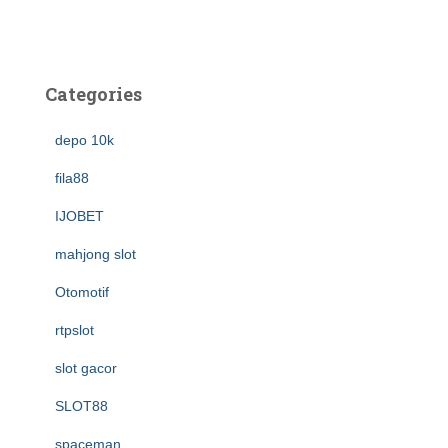
Categories
depo 10k
fila88
IJOBET
mahjong slot
Otomotif
rtpslot
slot gacor
SLOT88
spaceman