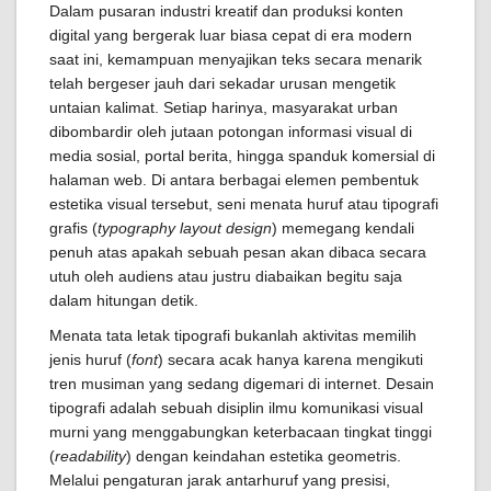
Dalam pusaran industri kreatif dan produksi konten
digital yang bergerak luar biasa cepat di era modern
saat ini, kemampuan menyajikan teks secara menarik
telah bergeser jauh dari sekadar urusan mengetik
untaian kalimat. Setiap harinya, masyarakat urban
dibombardir oleh jutaan potongan informasi visual di
media sosial, portal berita, hingga spanduk komersial di
halaman web. Di antara berbagai elemen pembentuk
estetika visual tersebut, seni menata huruf atau tipografi
grafis (
typography layout design
) memegang kendali
penuh atas apakah sebuah pesan akan dibaca secara
utuh oleh audiens atau justru diabaikan begitu saja
dalam hitungan detik.
Menata tata letak tipografi bukanlah aktivitas memilih
jenis huruf (
font
) secara acak hanya karena mengikuti
tren musiman yang sedang digemari di internet. Desain
tipografi adalah sebuah disiplin ilmu komunikasi visual
murni yang menggabungkan keterbacaan tingkat tinggi
(
readability
) dengan keindahan estetika geometris.
Melalui pengaturan jarak antarhuruf yang presisi,