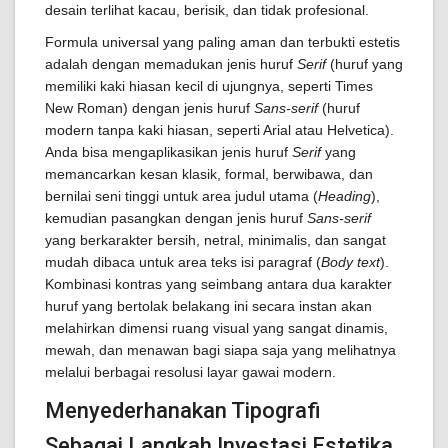
desain terlihat kacau, berisik, dan tidak profesional.
Formula universal yang paling aman dan terbukti estetis
adalah dengan memadukan jenis huruf
Serif
(huruf yang
memiliki kaki hiasan kecil di ujungnya, seperti Times
New Roman) dengan jenis huruf
Sans-serif
(huruf
modern tanpa kaki hiasan, seperti Arial atau Helvetica).
Anda bisa mengaplikasikan jenis huruf
Serif
yang
memancarkan kesan klasik, formal, berwibawa, dan
bernilai seni tinggi untuk area judul utama (
Heading
),
kemudian pasangkan dengan jenis huruf
Sans-serif
yang berkarakter bersih, netral, minimalis, dan sangat
mudah dibaca untuk area teks isi paragraf (
Body text
).
Kombinasi kontras yang seimbang antara dua karakter
huruf yang bertolak belakang ini secara instan akan
melahirkan dimensi ruang visual yang sangat dinamis,
mewah, dan menawan bagi siapa saja yang melihatnya
melalui berbagai resolusi layar gawai modern.
Menyederhanakan Tipografi
Sebagai Langkah Investasi Estetika