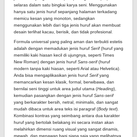
selaras dalam satu bingkai karya seni. Menggunakan
hanya satu jenis huruf sepanjang halaman terkadang
memicu kesan yang monoton, sedangkan
menggunakan lebih dari tiga jenis huruf akan membuat
desain terlihat kacau, berisik, dan tidak profesional.
Formula universal yang paling aman dan terbukti estetis
adalah dengan memadukan jenis huruf
Serif
(huruf yang
memiliki kaki hiasan kecil di ujungnya, seperti Times
New Roman) dengan jenis huruf
Sans-serif
(huruf
modern tanpa kaki hiasan, seperti Arial atau Helvetica).
Anda bisa mengaplikasikan jenis huruf
Serif
yang
memancarkan kesan klasik, formal, berwibawa, dan
bernilai seni tinggi untuk area judul utama (
Heading
),
kemudian pasangkan dengan jenis huruf
Sans-serif
yang berkarakter bersih, netral, minimalis, dan sangat
mudah dibaca untuk area teks isi paragraf (
Body text
).
Kombinasi kontras yang seimbang antara dua karakter
huruf yang bertolak belakang ini secara instan akan
melahirkan dimensi ruang visual yang sangat dinamis,
mewah, dan menawan bagi siapa saja yang melihatnya