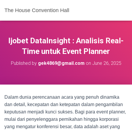
The House Convention Hall
Ijobet DataInsight : Analisis Real-
Time untuk Event Planner
Published by
gek4869@gmail.com
on
June 26, 2025
Dalam dunia perencanaan acara yang penuh dinamika
dan detail, kecepatan dan ketepatan dalam pengambilan
keputusan menjadi kunci sukses. Bagi para event planner,
mulai dari penyelenggara pernikahan hingga korporasi
yang mengatur konferensi besar, data adalah aset yang