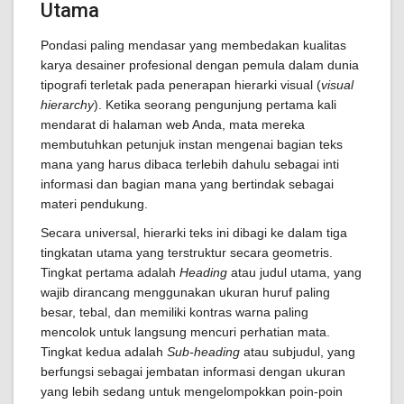
Utama
Pondasi paling mendasar yang membedakan kualitas
karya desainer profesional dengan pemula dalam dunia
tipografi terletak pada penerapan hierarki visual (
visual
hierarchy
). Ketika seorang pengunjung pertama kali
mendarat di halaman web Anda, mata mereka
membutuhkan petunjuk instan mengenai bagian teks
mana yang harus dibaca terlebih dahulu sebagai inti
informasi dan bagian mana yang bertindak sebagai
materi pendukung.
Secara universal, hierarki teks ini dibagi ke dalam tiga
tingkatan utama yang terstruktur secara geometris.
Tingkat pertama adalah
Heading
atau judul utama, yang
wajib dirancang menggunakan ukuran huruf paling
besar, tebal, dan memiliki kontras warna paling
mencolok untuk langsung mencuri perhatian mata.
Tingkat kedua adalah
Sub-heading
atau subjudul, yang
berfungsi sebagai jembatan informasi dengan ukuran
yang lebih sedang untuk mengelompokkan poin-poin