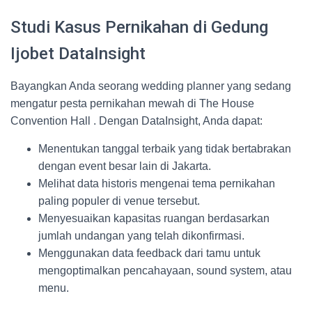
Studi Kasus Pernikahan di Gedung
Ijobet DataInsight
Bayangkan Anda seorang wedding planner yang sedang
mengatur pesta pernikahan mewah di The House
Convention Hall . Dengan DataInsight, Anda dapat:
Menentukan tanggal terbaik yang tidak bertabrakan
dengan event besar lain di Jakarta.
Melihat data historis mengenai tema pernikahan
paling populer di venue tersebut.
Menyesuaikan kapasitas ruangan berdasarkan
jumlah undangan yang telah dikonfirmasi.
Menggunakan data feedback dari tamu untuk
mengoptimalkan pencahayaan, sound system, atau
menu.