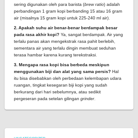
sering digunakan oleh para barista (
brew ratio
) adalah
perbandingan 1 gram kopi berbanding 15 atau 16 gram
air (misalnya 15 gram kopi untuk 225-240 ml air).
2. Apakah suhu air benar-benar berdampak besar
pada rasa akhir kopi?
Ya, sangat berdampak. Air yang
terlalu panas akan mengekstrak rasa pahit berlebih,
sementara air yang terlalu dingin membuat seduhan
terasa hambar karena kurang terekstraksi.
3. Mengapa rasa kopi bisa berbeda meskipun
menggunakan biji dan alat yang sama persis?
Hal
itu bisa disebabkan oleh perbedaan kelembapan udara
ruangan, tingkat kesegaran biji kopi yang sudah
berkurang dari hari sebelumnya, atau sedikit
pergeseran pada setelan gilingan
grinder
.