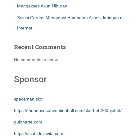
Mengakses Akun Hiburan
Solusi Cerdas Mengatasi Hambatan Akses Jaringan di
Internet
Recent Comments
No comments to show.
Sponsor
spaceman slot
https://thehouseconventionhall.com/slot-bet-200-ijobet/
guionarte.com
https://scattidellavita.com