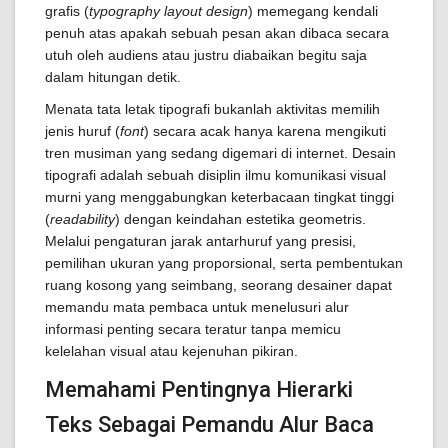
grafis (
typography layout design
) memegang kendali
penuh atas apakah sebuah pesan akan dibaca secara
utuh oleh audiens atau justru diabaikan begitu saja
dalam hitungan detik.
Menata tata letak tipografi bukanlah aktivitas memilih
jenis huruf (
font
) secara acak hanya karena mengikuti
tren musiman yang sedang digemari di internet. Desain
tipografi adalah sebuah disiplin ilmu komunikasi visual
murni yang menggabungkan keterbacaan tingkat tinggi
(
readability
) dengan keindahan estetika geometris.
Melalui pengaturan jarak antarhuruf yang presisi,
pemilihan ukuran yang proporsional, serta pembentukan
ruang kosong yang seimbang, seorang desainer dapat
memandu mata pembaca untuk menelusuri alur
informasi penting secara teratur tanpa memicu
kelelahan visual atau kejenuhan pikiran.
Memahami Pentingnya Hierarki
Teks Sebagai Pemandu Alur Baca