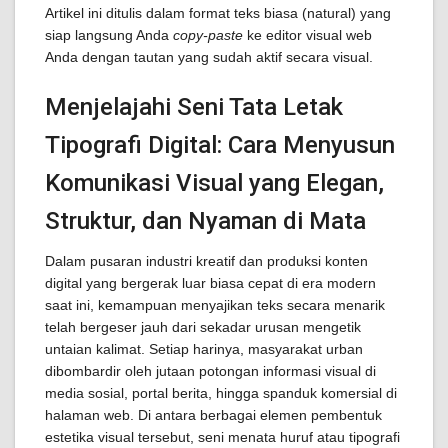
Artikel ini ditulis dalam format teks biasa (natural) yang
siap langsung Anda
copy-paste
ke editor visual web
Anda dengan tautan yang sudah aktif secara visual.
Menjelajahi Seni Tata Letak
Tipografi Digital: Cara Menyusun
Komunikasi Visual yang Elegan,
Struktur, dan Nyaman di Mata
Dalam pusaran industri kreatif dan produksi konten
digital yang bergerak luar biasa cepat di era modern
saat ini, kemampuan menyajikan teks secara menarik
telah bergeser jauh dari sekadar urusan mengetik
untaian kalimat. Setiap harinya, masyarakat urban
dibombardir oleh jutaan potongan informasi visual di
media sosial, portal berita, hingga spanduk komersial di
halaman web. Di antara berbagai elemen pembentuk
estetika visual tersebut, seni menata huruf atau tipografi