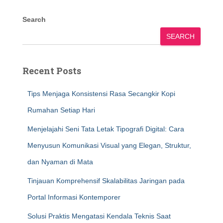
Search
SEARCH
Recent Posts
Tips Menjaga Konsistensi Rasa Secangkir Kopi
Rumahan Setiap Hari
Menjelajahi Seni Tata Letak Tipografi Digital: Cara
Menyusun Komunikasi Visual yang Elegan, Struktur,
dan Nyaman di Mata
Tinjauan Komprehensif Skalabilitas Jaringan pada
Portal Informasi Kontemporer
Solusi Praktis Mengatasi Kendala Teknis Saat