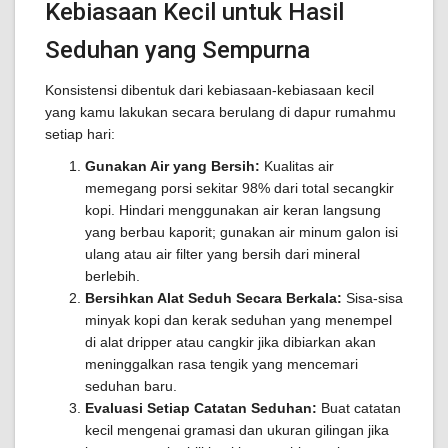
Kebiasaan Kecil untuk Hasil
Seduhan yang Sempurna
Konsistensi dibentuk dari kebiasaan-kebiasaan kecil
yang kamu lakukan secara berulang di dapur rumahmu
setiap hari:
Gunakan Air yang Bersih:
Kualitas air
memegang porsi sekitar 98% dari total secangkir
kopi. Hindari menggunakan air keran langsung
yang berbau kaporit; gunakan air minum galon isi
ulang atau air filter yang bersih dari mineral
berlebih.
Bersihkan Alat Seduh Secara Berkala:
Sisa-sisa
minyak kopi dan kerak seduhan yang menempel
di alat dripper atau cangkir jika dibiarkan akan
meninggalkan rasa tengik yang mencemari
seduhan baru.
Evaluasi Setiap Catatan Seduhan:
Buat catatan
kecil mengenai gramasi dan ukuran gilingan jika