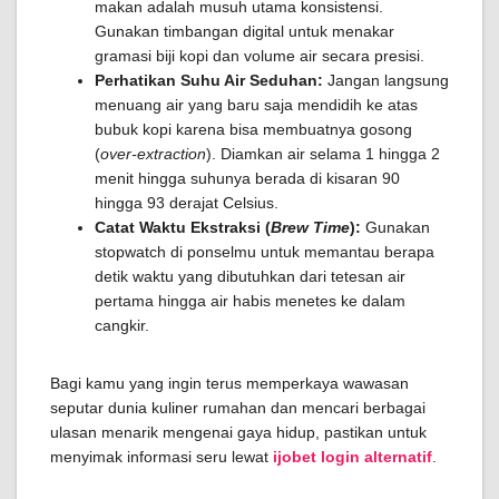
makan adalah musuh utama konsistensi.
Gunakan timbangan digital untuk menakar
gramasi biji kopi dan volume air secara presisi.
Perhatikan Suhu Air Seduhan:
Jangan langsung
menuang air yang baru saja mendidih ke atas
bubuk kopi karena bisa membuatnya gosong
(
over-extraction
). Diamkan air selama 1 hingga 2
menit hingga suhunya berada di kisaran 90
hingga 93 derajat Celsius.
Catat Waktu Ekstraksi (
Brew Time
):
Gunakan
stopwatch di ponselmu untuk memantau berapa
detik waktu yang dibutuhkan dari tetesan air
pertama hingga air habis menetes ke dalam
cangkir.
Bagi kamu yang ingin terus memperkaya wawasan
seputar dunia kuliner rumahan dan mencari berbagai
ulasan menarik mengenai gaya hidup, pastikan untuk
menyimak informasi seru lewat
ijobet login alternatif
.