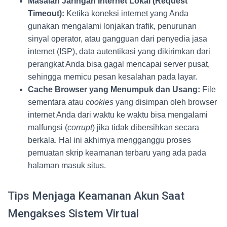
Masalah Jaringan Internet Lokal (Request
Timeout):
Ketika koneksi internet yang Anda
gunakan mengalami lonjakan trafik, penurunan
sinyal operator, atau gangguan dari penyedia jasa
internet (ISP), data autentikasi yang dikirimkan dari
perangkat Anda bisa gagal mencapai server pusat,
sehingga memicu pesan kesalahan pada layar.
Cache Browser yang Menumpuk dan Usang:
File
sementara atau
cookies
yang disimpan oleh browser
internet Anda dari waktu ke waktu bisa mengalami
malfungsi (
corrupt
) jika tidak dibersihkan secara
berkala. Hal ini akhirnya mengganggu proses
pemuatan skrip keamanan terbaru yang ada pada
halaman masuk situs.
Tips Menjaga Keamanan Akun Saat
Mengakses Sistem Virtual