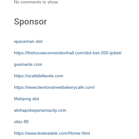
No comments to show.
Sponsor
spaceman slot
https://thehouseconventionhall.com/slot-bet-200-ijobet/
guionarte.com
https://scattidellavita.com
https://www.bentonstreetbakerycafe.com/
Mahjong slot
alohapokepanamacity.com
okto 88
https://www.lesteadele.com/Home.html