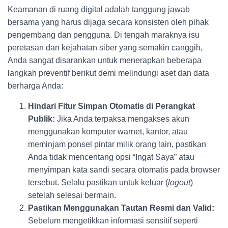
Keamanan di ruang digital adalah tanggung jawab
bersama yang harus dijaga secara konsisten oleh pihak
pengembang dan pengguna. Di tengah maraknya isu
peretasan dan kejahatan siber yang semakin canggih,
Anda sangat disarankan untuk menerapkan beberapa
langkah preventif berikut demi melindungi aset dan data
berharga Anda:
Hindari Fitur Simpan Otomatis di Perangkat
Publik:
Jika Anda terpaksa mengakses akun
menggunakan komputer warnet, kantor, atau
meminjam ponsel pintar milik orang lain, pastikan
Anda tidak mencentang opsi “Ingat Saya” atau
menyimpan kata sandi secara otomatis pada browser
tersebut. Selalu pastikan untuk keluar (
logout
)
setelah selesai bermain.
Pastikan Menggunakan Tautan Resmi dan Valid:
Sebelum mengetikkan informasi sensitif seperti