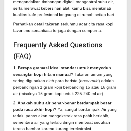
mengandalkan timbangan digital, mengontrol suhu air,
serta merawat kebersihan alat, kamu bisa menikmati
kualitas kafe profesional langsung di rumah setiap hari.
Perhatikan detail takaran seduhmu agar cita rasa kopi
favoritmu senantiasa terjaga dengan sempurna.
Frequently Asked Questions
(FAQ)
1. Berapa gramasi ideal standar untuk menyeduh
secangkir kopi hitam manual?
Takaran umum yang
sering digunakan oleh para barista (
brew ratio
) adalah
perbandingan 1 gram kopi berbanding 15 atau 16 gram
air (misalnya 15 gram kopi untuk 225-240 ml air).
2. Apakah suhu air benar-benar berdampak besar
pada rasa akhir kopi?
Ya, sangat berdampak. Air yang
terlalu panas akan mengekstrak rasa pahit berlebih,
sementara air yang terlalu dingin membuat seduhan
terasa hambar karena kurang terekstraksi.