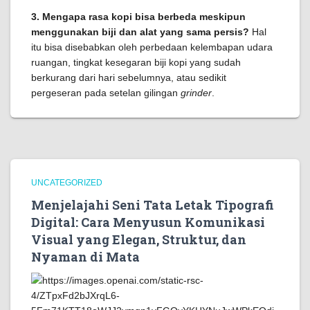
3. Mengapa rasa kopi bisa berbeda meskipun
menggunakan biji dan alat yang sama persis?
Hal
itu bisa disebabkan oleh perbedaan kelembapan udara
ruangan, tingkat kesegaran biji kopi yang sudah
berkurang dari hari sebelumnya, atau sedikit
pergeseran pada setelan gilingan
grinder
.
UNCATEGORIZED
Menjelajahi Seni Tata Letak Tipografi
Digital: Cara Menyusun Komunikasi
Visual yang Elegan, Struktur, dan
Nyaman di Mata