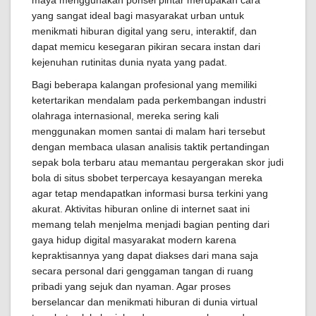
maya menggunakan ponsel pintar merupakan cara
yang sangat ideal bagi masyarakat urban untuk
menikmati hiburan digital yang seru, interaktif, dan
dapat memicu kesegaran pikiran secara instan dari
kejenuhan rutinitas dunia nyata yang padat.
Bagi beberapa kalangan profesional yang memiliki
ketertarikan mendalam pada perkembangan industri
olahraga internasional, mereka sering kali
menggunakan momen santai di malam hari tersebut
dengan membaca ulasan analisis taktik pertandingan
sepak bola terbaru atau memantau pergerakan skor judi
bola di situs sbobet terpercaya kesayangan mereka
agar tetap mendapatkan informasi bursa terkini yang
akurat. Aktivitas hiburan online di internet saat ini
memang telah menjelma menjadi bagian penting dari
gaya hidup digital masyarakat modern karena
kepraktisannya yang dapat diakses dari mana saja
secara personal dari genggaman tangan di ruang
pribadi yang sejuk dan nyaman. Agar proses
berselancar dan menikmati hiburan di dunia virtual