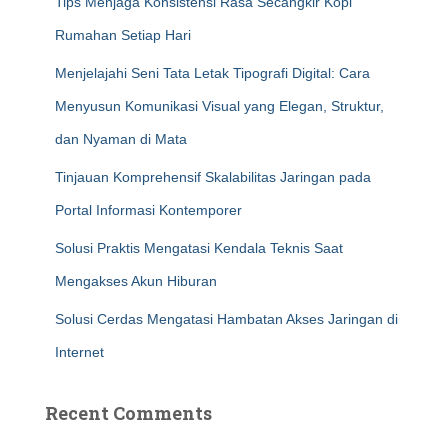
Tips Menjaga Konsistensi Rasa Secangkir Kopi
Rumahan Setiap Hari
Menjelajahi Seni Tata Letak Tipografi Digital: Cara
Menyusun Komunikasi Visual yang Elegan, Struktur,
dan Nyaman di Mata
Tinjauan Komprehensif Skalabilitas Jaringan pada
Portal Informasi Kontemporer
Solusi Praktis Mengatasi Kendala Teknis Saat
Mengakses Akun Hiburan
Solusi Cerdas Mengatasi Hambatan Akses Jaringan di
Internet
Recent Comments