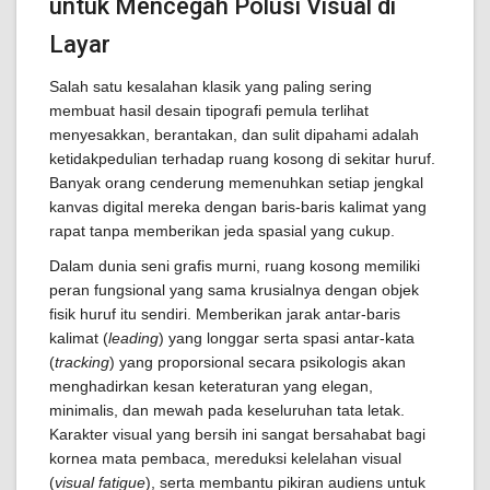
untuk Mencegah Polusi Visual di
Layar
Salah satu kesalahan klasik yang paling sering
membuat hasil desain tipografi pemula terlihat
menyesakkan, berantakan, dan sulit dipahami adalah
ketidakpedulian terhadap ruang kosong di sekitar huruf.
Banyak orang cenderung memenuhkan setiap jengkal
kanvas digital mereka dengan baris-baris kalimat yang
rapat tanpa memberikan jeda spasial yang cukup.
Dalam dunia seni grafis murni, ruang kosong memiliki
peran fungsional yang sama krusialnya dengan objek
fisik huruf itu sendiri. Memberikan jarak antar-baris
kalimat (
leading
) yang longgar serta spasi antar-kata
(
tracking
) yang proporsional secara psikologis akan
menghadirkan kesan keteraturan yang elegan,
minimalis, dan mewah pada keseluruhan tata letak.
Karakter visual yang bersih ini sangat bersahabat bagi
kornea mata pembaca, mereduksi kelelahan visual
(
visual fatigue
), serta membantu pikiran audiens untuk