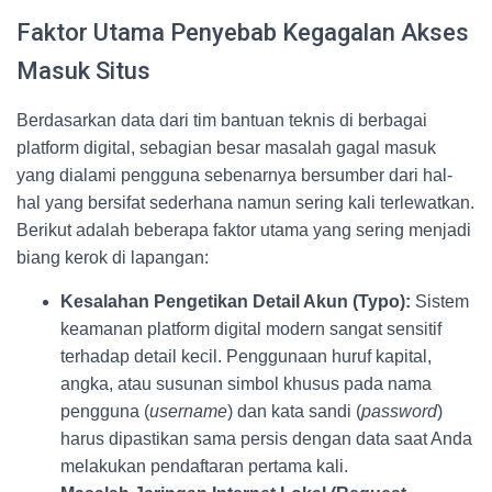
Faktor Utama Penyebab Kegagalan Akses
Masuk Situs
Berdasarkan data dari tim bantuan teknis di berbagai
platform digital, sebagian besar masalah gagal masuk
yang dialami pengguna sebenarnya bersumber dari hal-
hal yang bersifat sederhana namun sering kali terlewatkan.
Berikut adalah beberapa faktor utama yang sering menjadi
biang kerok di lapangan:
Kesalahan Pengetikan Detail Akun (Typo):
Sistem
keamanan platform digital modern sangat sensitif
terhadap detail kecil. Penggunaan huruf kapital,
angka, atau susunan simbol khusus pada nama
pengguna (
username
) dan kata sandi (
password
)
harus dipastikan sama persis dengan data saat Anda
melakukan pendaftaran pertama kali.