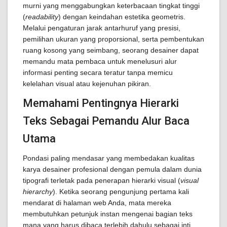
murni yang menggabungkan keterbacaan tingkat tinggi
(
readability
) dengan keindahan estetika geometris.
Melalui pengaturan jarak antarhuruf yang presisi,
pemilihan ukuran yang proporsional, serta pembentukan
ruang kosong yang seimbang, seorang desainer dapat
memandu mata pembaca untuk menelusuri alur
informasi penting secara teratur tanpa memicu
kelelahan visual atau kejenuhan pikiran.
Memahami Pentingnya Hierarki
Teks Sebagai Pemandu Alur Baca
Utama
Pondasi paling mendasar yang membedakan kualitas
karya desainer profesional dengan pemula dalam dunia
tipografi terletak pada penerapan hierarki visual (
visual
hierarchy
). Ketika seorang pengunjung pertama kali
mendarat di halaman web Anda, mata mereka
membutuhkan petunjuk instan mengenai bagian teks
mana yang harus dibaca terlebih dahulu sebagai inti