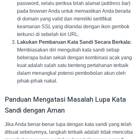
password, selalu periksa bilah alamat (
address bar
)
pada browser Anda untuk memastikan Anda berada
di domain yang valid dan memiliki sertifikat
keamanan SSL yang ditandai dengan ikon gembok
terkunci di sebelah kiri URL.
Lakukan Pembaruan Kata Sandi Secara Berkala:
Membiasakan diri mengubah kata sandi setiap
beberapa bulan sekali dengan kombinasi acak yang
kuat adalah salah satu benteng pertahanan terbaik
dalam menangkal potensi pembobolan akun oleh
pihak-pihak nakal.
Panduan Mengatasi Masalah Lupa Kata
Sandi dengan Aman
Jika Anda benar-benar lupa dengan kata sandi yang telah
dibuat sebelumnya, langkah terbaik adalah tidak mencoba