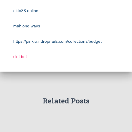
okto88 online
mahjong ways
https://pinkraindropnails.com/collections/budget
slot bet
Related Posts