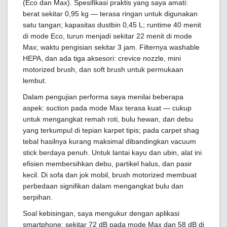
(Eco dan Max). Spesifikasi praktis yang saya amati:
berat sekitar 0,95 kg — terasa ringan untuk digunakan
satu tangan; kapasitas dustbin 0,45 L; runtime 40 menit
di mode Eco, turun menjadi sekitar 22 menit di mode
Max; waktu pengisian sekitar 3 jam. Filternya washable
HEPA, dan ada tiga aksesori: crevice nozzle, mini
motorized brush, dan soft brush untuk permukaan
lembut.
Dalam pengujian performa saya menilai beberapa
aspek: suction pada mode Max terasa kuat — cukup
untuk mengangkat remah roti, bulu hewan, dan debu
yang terkumpul di tepian karpet tipis; pada carpet shag
tebal hasilnya kurang maksimal dibandingkan vacuum
stick berdaya penuh. Untuk lantai kayu dan ubin, alat ini
efisien membersihkan debu, partikel halus, dan pasir
kecil. Di sofa dan jok mobil, brush motorized membuat
perbedaan signifikan dalam mengangkat bulu dan
serpihan.
Soal kebisingan, saya mengukur dengan aplikasi
smartphone: sekitar 72 dB pada mode Max dan 58 dB di